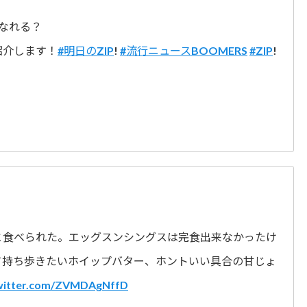
になれる？
紹介します！
#明日のZIP
!
#流行ニュースBOOMERS
#ZIP
!
と食べられた。エッグスンシングスは完食出来なかったけ
て持ち歩きたいホイップバター、ホントいい具合の甘じょ
twitter.com/ZVMDAgNffD