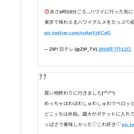
あさ6時50分ごろ…ハワイに行った気
東京で味わえるハワイグルメをたっぷり
pic.twitter.com/syAwYzKCdG
— ZIP! 日テレ (@ZIP_TV)
2018年7月12日
買い物終わりに行きました(*⁰▿⁰*)
めっちゃほわほわしゅわしゅわでペロッ
どこっちは余裕。雄大がポケットに入れ
っぱさで美味しかった♡これ好き♡
pic.