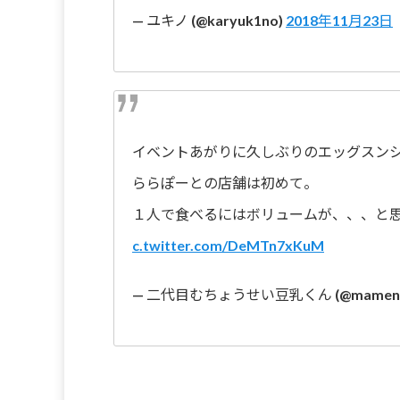
— ユキノ (@karyuk1no)
2018年11月23日
イベントあがりに久しぶりのエッグスン
ららぽーとの店舗は初めて。
１人で食べるにはボリュームが、、、と思
c.twitter.com/DeMTn7xKuM
— 二代目むちょうせい豆乳くん (@mamenit