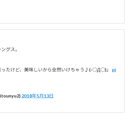
シングス。
ったけど、美味しいから全然いけちゃう♪(-○Д○)」
pi
ounyu2)
2018年5月13日